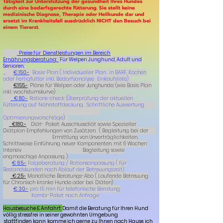
Tätigkeit zur Unterstützung der gesundheit Ihres Hundes
durch eine bedarfsgerechte Fütterung. Sie stellt keine
medizinische Diagnose, Therapie oder Heilkunde dar und
ersetzt im Krankheitsfall ausdrücklich NICHT den Besuch bei
einem Tierarzt.
Preise für Dienstleistungen im Bereich
Ernährungsberatung:
Für Welpen Junghund, Adult und
Senioren.
_
€ 150.-
Basis-Plan: ( Individueller Plan in BARF, Kochen
oder Fertigfutter inkl. Bedarfsanalyse Einkaufsliste)
€155.-
Pläne für Welpen oder Junghunde: (wie Basis Plan
inkl. wachstumskurve)
€ 80.-
Rations-check: (Überprüfung der aktuellen
Fütterung auf Nährstoffdeckung . Schriftliche Auswertung
Optimierungsvorschläge):
€180.-
Diät- Paket: Ausschlussdiät sowie Spezieller
Diätplan Empfehlungen von Zusätzen. ( Begleitung bei der
Ermittlung von Unverträglichkeiten.
Schrittweise Einführung neuer Komponenten. mit 6 Wochen
Intensiv Begleitung sowie
engmaschige Anpassung )
€ 65.-
Folgeberatung / Rationsanpassung ( Für
Bestandskunden nach Ablauf der Betreuungszeit)
€ 25-
Monatliche Beratungs-Abo ( Laufende Betreuung
für Chronisch kranke Hunde oder bei Diäten)
€ 30.-
pro 15 min Für telefonische Beratung
Kombi-Paket nach Anfrage
Hausbesuche & Anfahrt:
Damit die Beratung für Ihren Hund
völlig stressfrei in seiner gewohnten Umgebung
stattfinden kann, komme ich gerne zu Ihnen nach Hause. ich