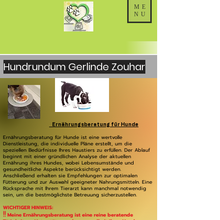
ME
NU
Hundrundum Gerlinde Zouhar
Ernährungsberatung für Hunde
Ernährungsberatung für Hunde ist eine wertvolle
Dienstleistung, die individuelle Pläne erstellt, um die
speziellen Bedürfnisse Ihres Haustiers zu erfüllen. Der Ablauf
beginnt mit einer gründlichen Analyse der aktuellen
Ernährung ihres Hundes, wobei Lebensumstände und
gesundheitliche Aspekte berücksichtigt werden.
Anschließend erhalten sie Empfehlungen zur optimalen
Fütterung und zur Auswahl geeigneter Nahrungsmitteln. Eine
Rücksprache mit Ihrem Tierarzt kann manchmal notwendig
sein, um die bestmöglichste Betreuung sicherzustellen.
WICHTIGER HINWEIS:
!!
Meine Ernährungsberatung ist eine reine beratende