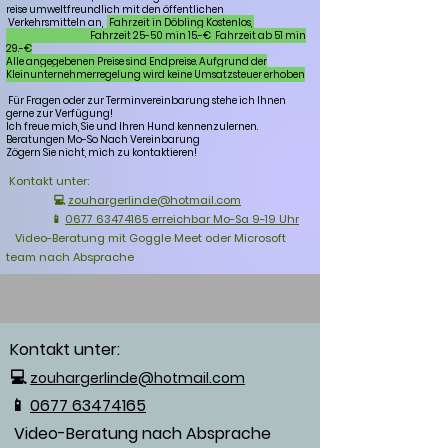
reise umweltfreundlich mit den öffentlichen
Verkehrsmitteln an,
Fahrzeit in Döbling Kostenlos,
Fahrzeit 25-50 min 15.-€ Fahrzeit ab 51 min
29.-€
Alle angegebenen Preise sind Endpreise. Aufgrund der
Kleinunternehmerregelung wird keine Umsatzsteuer erhoben
Für Fragen oder zur Terminvereinbarung stehe ich Ihnen
gerne zur Verfügung!
Ich freue mich, Sie und Ihren Hund kennenzulernen.
Beratungen Mo-So Nach Vereinbarung
Zögern Sie nicht, mich zu kontaktieren!
Kontakt unter:
💻
zouhargerlinde@hotmail.com
📱
0677 63474165 erreichbar Mo-Sa 9-19 Uhr
Video-Beratung mit Goggle Meet oder Microsoft
team nach Absprache
Kontakt unter:
💻
zouhargerlinde@hotmail.com
📱
0677 63474165
Video-Beratung nach Absprache